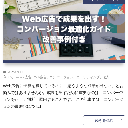
2025.05.12
CV
,
Google広告
,
Web広告
,
コンバージョン
,
ターゲティング
,
法人
Web広告に予算を投じているのに「思うような成果が出ない」とお
悩みではありませんか。成果を出すために重要なのは、コンバージ
ョンを正しく判断し運用することです。 この記事では、コンバージ
ョンの最適化につ […]
続きを読む