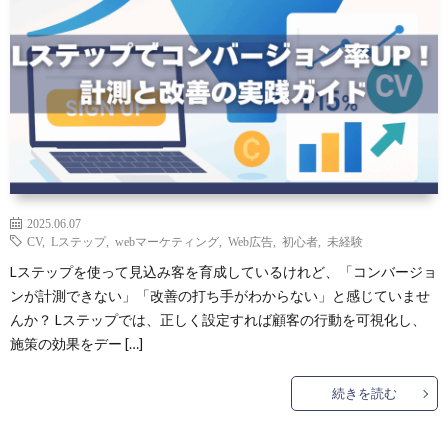
2025.06.07
CV
,
Lステップ
,
webマーケティング
,
Web広告
,
初心者
,
未経験
Lステップを使って見込み客を育成しているけれど、「コンバージョ
ンが計測できない」「改善の打ち手がわからない」と感じていませ
んか？ Lステップでは、正しく設定すれば顧客の行動を可視化し、
施策の効果をデー […]
続きを読む