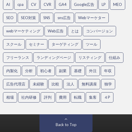
AI
cpa
CV
CVR
GA4
Google広告
LP
MEO
SEO
SEO対策
SNS
sns広告
Webマーケター
webマーケティング
Web広告
とは
コンバージョン
スクール
セミナー
ターゲティング
ツール
フリーランス
ランディングページ
リスティング
仕組み
内製化
分析
初心者
副業
基礎
外注
年収
広告代理店
未経験
比較
法人
無料講座
独学
相場
社内研修
評判
費用
転職
集客
４P
Back to Top