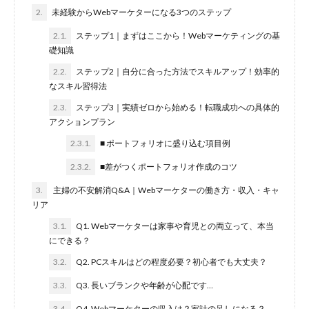
2.
未経験からWebマーケターになる3つのステップ
2.1.
ステップ1｜まずはここから！Webマーケティングの基
礎知識
2.2.
ステップ2｜自分に合った方法でスキルアップ！効率的
なスキル習得法
2.3.
ステップ3｜実績ゼロから始める！転職成功への具体的
アクションプラン
2.3.1.
■ ポートフォリオに盛り込む項目例
2.3.2.
■差がつくポートフォリオ作成のコツ
3.
主婦の不安解消Q&A｜Webマーケターの働き方・収入・キャ
リア
3.1.
Q1. Webマーケターは家事や育児との両立って、本当
にできる？
3.2.
Q2. PCスキルはどの程度必要？初心者でも大丈夫？
3.3.
Q3. 長いブランクや年齢が心配です…
3.4.
Q4. Webマーケターの収入は？家計の足しになる？