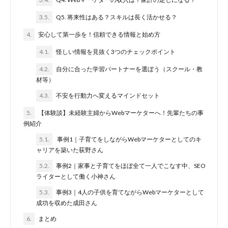
3.5.
Q5. 将来性はある？スキルは長く活かせる？
4.
安心して第一歩を！信頼できる情報と始め方
4.1.
怪しい情報を見抜く3つのチェックポイント
4.2.
自分に合った学習パートナーを選ぼう（スクール・教
材等）
4.3.
不安を行動力へ変えるマインドセット
5.
【体験談】未経験主婦からWebマーケターへ！先輩たちの事
例紹介
5.1.
事例1｜子育てをしながらWebマーケターとしてのキ
ャリアを築いた荻野さん
5.2.
事例2｜家事と子育てをほぼ全て一人でこなす中、SEO
ライターとして働く小神さん
5.3.
事例3｜4人の子供を育てながらWebマーケターとして
成功を収めた成田さん
6.
まとめ