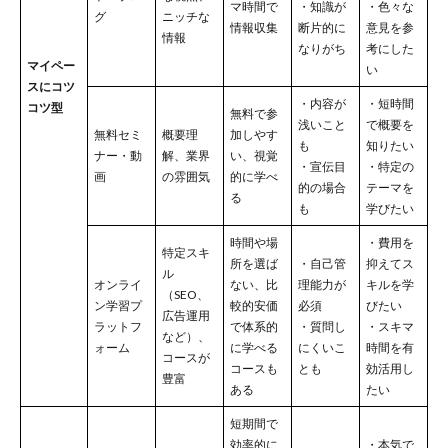
マ時間で
・知識が
・色々な
グ
ニッチな
情報収集
断片的に
意見を参
情報
なりがち
考にした
マイペー
い
スにコツ
・内容が
・短時間
コツ型
無料で参
浅いこと
で概要を
無料セミ
概要理
加しやす
も
知りたい
ナー・動
解、業界
い、視覚
・宣伝目
・特定の
画
の雰囲気
的に学べ
的の場合
テーマを
る
も
学びたい
時間や場
・費用を
特定スキ
所を選ば
・自己管
抑えてス
ル
オンライ
ない、比
理能力が
キルを学
（SEO、
ン学習プ
較的安価
必須
びたい
広告運用
ラットフ
で体系的
・質問し
・スキマ
など）、
ォーム
に学べる
にくいこ
時間を有
コースが
コースも
とも
効活用し
豊富
ある
たい
短期間で
効率的に
・本気で