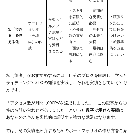
も
いことも
・スキル
・定期的
を客観的
な更新が
・頑張り
学習スキ
ポートフ
に証明
必要
を形にし
ル／ブロ
3. 「でき
ォリオ
・応募書
・見せ方
て自信を
グ成果／
る」を見
（実績
類の質が
の工夫も
つけたい
実績など
える化
集）の作
向上
大切
・転職準
を資料に
成
・面接で
・最初は
備を万全
まとめる
有利にな
内容に悩
にしたい
る
む
私（筆者）がおすすめするのは、自分のブログを開設し、学んだ
ライティングやSEOの知識を実践し、それを実績としていくやり
方です。
「アクセス数が月間1,000PVを達成しました」「この記事から〇
件のお問い合わせがありました」といった
数字で示せる実績
は、
あなたのスキルを客観的に証明する強力な武器になります。
では、その実績を紹介するためのポートフォリオの作り方をご紹