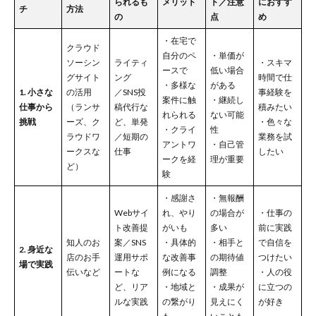
られるも
メリット
ト／注意
におすす
チ
方法
の
点
め
・在宅で
クラウド
自分のペ
・単価が
ソーシン
ライティ
・スキマ
ースで
低い場合
グサイト
ング
時間で仕
・多様な
がある
1. 小さな
の活用
／SNS投
事経験を
案件に触
・継続し
仕事から
（ランサ
稿代行な
積みたい
れられる
ない可能
挑戦
ーズ、ク
ど、単発
・色々な
・クライ
性
ラウドワ
／短期の
業務を試
アントワ
・自己管
ークスな
仕事
したい
ークを経
理が重要
ど）
験
・感謝さ
・無報酬
Webサイ
れ、やり
の場合が
・仕事の
ト改善提
がいも
多い
前に実践
知人のお
案／SNS
・具体的
・相手と
で自信を
2. 身近な
店のお手
運用サポ
な改善事
の期待値
つけたい
場で実践
伝いなど
ートな
例になる
調整
・人の役
ど、リア
・地域と
・成果が
に立つの
ルな実践
の繋がり
見えにく
が好き