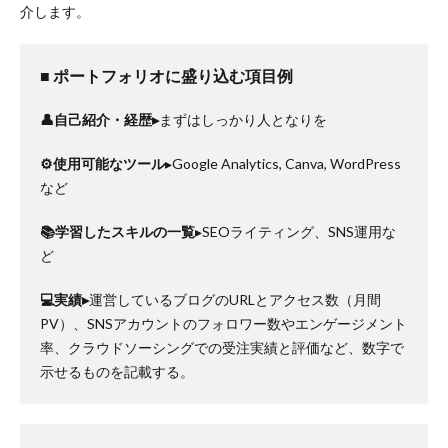
介します。
■ ポートフォリオに盛り込む項目例
👤自己紹介・経歴▸
まずはしっかり人となりを
⚙️使用可能なツール
▸Google Analytics, Canva, WordPress
など
📚学習したスキルの一覧
▸SEOライティング、SNS運用な
ど
💻実績▸
運営しているブログのURLとアクセス数（月間
PV）、SNSアカウントのフォロワー数やエンゲージメント
率、クラウドソーシングでの受注実績と評価など、数字で
示せるものを記載する。