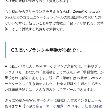
入社後の研修や実務を通して覚えられます。
もし初めからフリーランスを考えるならば、ZoomやChatwork、
Slackなどのコミュニケーションツールの知識は持っておいた方
がいいですね。新しいことを学ぶ意欲と「習うより慣れろ」の精
神、そして挑戦する気持ちが大切です。
Q3. 長いブランクや年齢が心配です…
A. 心配いりません。Webマーケティング業界では、年齢やブラ
ンクよりも、あなたの「生活者としての視点」や「学習意欲」が
重視される傾向にあります。現に私（筆者）は49歳からWebマ
ーケターとして働き始めました。 社会人経験や主婦として培っ
た課題解決能力は、大きな強みとしてアピールできますよ。
さらに55歳からWebマーケターに挑戦した方のインタビューも
あります▶
【55歳で広告・マーケ知識、PCスキル、社会人経験