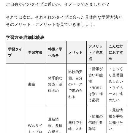
ご自身がどのタイプに近いか、イメージできましたか？
それでは次に、それぞれのタイプに合った具体的な学習方法と、
そのメリット・デメリットを見ていきましょう。
学習方法 詳細比較表
デメリッ
こんな方
学習タイ
特徴／学
学習方法
メリット
ト／注意
におすす
プ
べる事
点
め
・情報が
・じっく
比較的安
古い可能
り基礎固
体系的な
価、自分
性
めしたい
書籍
知識、基
のペース
・実践力
・マイペ
礎固め
で進めら
は別に補
ースに進
れる
う必要
めたい
・最新情
・情報の
報を手軽
最新情
無料で手
信頼性要
に知りた
Webサイ
報、多様
軽、スキ
確認
い
ト・ブロ
な視点、