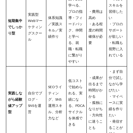
学べる、
スキルを
プロの指
・費用は
習得した
実践型
体系知識
導・フィ
高め
い
短期集中
Webマー
／実践ス
ードバッ
・ある程
・プロの
でしっか
ケティン
キル／実
ク、仲間
度の時間
サポート
り型
グスクー
績作り
と学べ
確保が必
が欲しい
ル
る、就
要
・転職も
職・転職
視野に入
に繋がり
れている
やすい
・まず自
・成果が
分で試し
低コスト
出るまで
ながら学
SEOライ
で始めら
時間がか
びたい
実践しな
自分でブ
ティン
れる、実
かる
・マイペ
がら経験
ログ・
グ、SNS
績にな
・孤独に
ースに実
値アップ
SNSを運
運用スキ
る、PDCA
なりがち
績を作り
型
営
ル、分析
サイクル
・方向性
たい
力など
を体感で
に迷うこ
・発信す
きる
とも
ることが