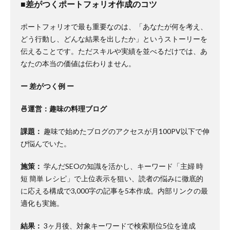
■差がつくポートフォリオ作成のコツ
ポートフォリオで最も重要なのは、「あなたが何を考え、
どう行動し、どんな結果を出したか」というストーリーを
伝えることです。ただスキルや実績を並べるだけでは、あ
なたの本当の価値は伝わりません。
ー 差がつく例 ー
🍜運営：趣味の料理ブログ
課題：
趣味で始めたブログのアクセスが月100PV以下で伸
び悩んでいた。
施策：
学んだSEOの知識を活かし、キーワード「主婦 時
短 簡単 レシピ」で上位表示を狙い、読者の悩みに徹底的
に応える構成で3,000字の記事を5本作成。内部リンクの最
適化も実施。
結果：
3ヶ月後、対象キーワードで検索順位5位を達成