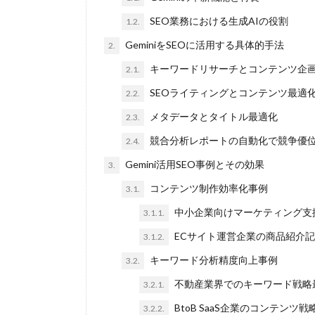
SEO業務における生成AIの役割
1.2.
GeminiをSEOに活用する具体的手法
2.
キーワードリサーチとコンテンツ企
2.1.
SEOライティングとコンテンツ最適
2.2.
メタデータとタイトル最適化
2.3.
競合分析レポートの自動化で競争優
2.4.
Gemini活用SEO事例とその効果
3.
コンテンツ制作効率化事例
3.1.
中小企業向けマーケティング支
3.1.1.
ECサイト運営企業の商品紹介
3.1.2.
キーワード分析精度向上事例
3.2.
不動産業界でのキーワード戦略
3.2.1.
BtoB SaaS企業のコンテンツ戦
3.2.2.