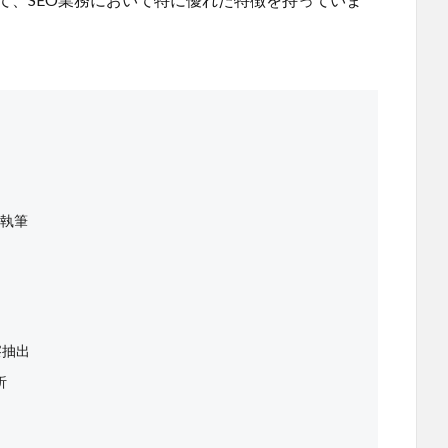
る執筆
洞察抽出
析