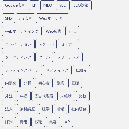
Google広告
LP
MEO
SEO
SEO対策
SNS
sns広告
Webマーケター
webマーケティング
Web広告
とは
コンバージョン
スクール
セミナー
ターゲティング
ツール
フリーランス
ランディングページ
リスティング
仕組み
内製化
分析
初心者
副業
基礎
外注
年収
広告代理店
未経験
比較
法人
無料講座
独学
相場
社内研修
評判
費用
転職
集客
４P