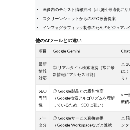
画像内のテキスト情報抽出（alt属性最適化に活
スクリーンショットからのSEO改善提案
インフォグラフィック制作のためのビジュアル
他のAIツールとの違い
項目
Google Gemini
Cha
最新
△ 
◎ リアルタイム検索連携（常に最
情報
はよ
新情報にアクセス可能）
対応
り）
SEO
◎ Google製品との親和性高
○ 
専門
（Google検索アルゴリズムを理解
般的
性
しているため、SEOに強い）
デー
◎ Googleサービス直接連携
△ 
タ分
（Google Workspaceなどと連携
ンタ