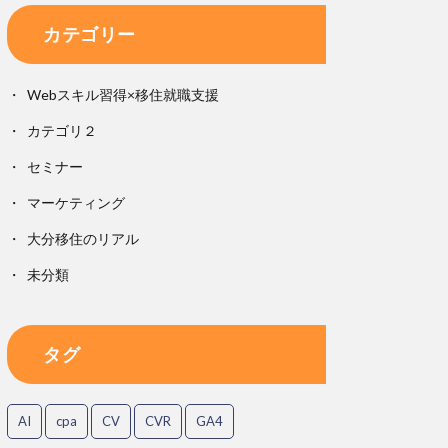
カテゴリー
Webスキル習得×移住就職支援
カテゴリ２
セミナー
マーケティング
大分移住のリアル
未分類
タグ
AI
cpa
CV
CVR
GA4