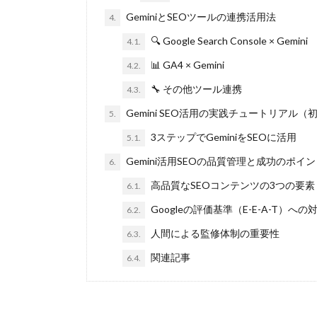
GeminiとSEOツールの連携活用法
4.
🔍 Google Search Console × Gemini
4.1.
📊 GA4 × Gemini
4.2.
🔧 その他ツール連携
4.3.
Gemini SEO活用の実践チュートリアル（
5.
3ステップでGeminiをSEOに活用
5.1.
Gemini活用SEOの品質管理と成功のポイ
6.
高品質なSEOコンテンツの3つの要素
6.1.
Googleの評価基準（E-E-A-T）への
6.2.
人間による監修体制の重要性
6.3.
関連記事
6.4.