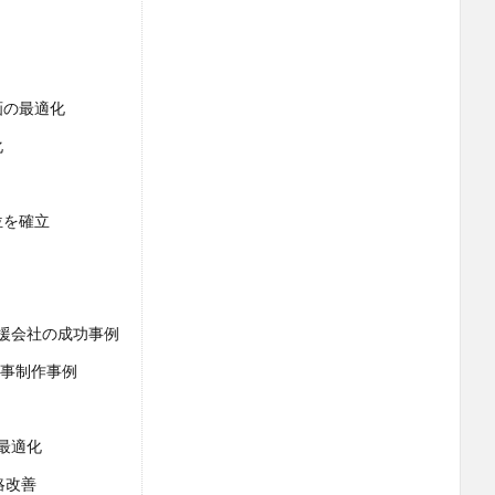
画の最適化
化
位を確立
援会社の成功事例
記事制作事例
最適化
略改善