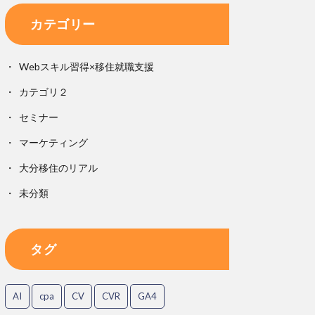
カテゴリー
Webスキル習得×移住就職支援
カテゴリ２
セミナー
マーケティング
大分移住のリアル
未分類
タグ
AI
cpa
CV
CVR
GA4