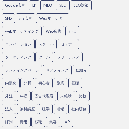
Google広告
LP
MEO
SEO
SEO対策
SNS
sns広告
Webマーケター
webマーケティング
Web広告
とは
コンバージョン
スクール
セミナー
ターゲティング
ツール
フリーランス
ランディングページ
リスティング
仕組み
内製化
分析
初心者
副業
基礎
外注
年収
広告代理店
未経験
比較
法人
無料講座
独学
相場
社内研修
評判
費用
転職
集客
４P