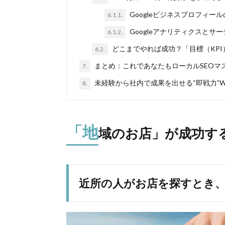
Googleビジネスプロフィ
6.1.1.
Googleアナリティクスと
6.1.2.
どこまでやれば成功？「目標（KP
6.2.
まとめ：これであなたもローカルSEOマ
7.
未経験から社内で成果を出せる“即戦力”
8.
「地
域のお店」が成功する
近所の人がお店を探すとき