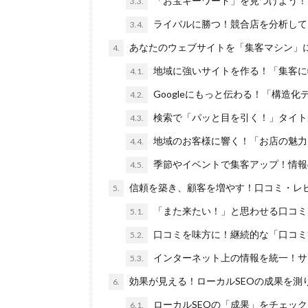
「お宝キーワード」を見つけよう！
3.3.
ライバルに勝つ！競合店を分析して
3.4.
あなたのウェブサイトを「集客マシン」
4.
地域に強いサイトを作る！「集客に
4.1.
Googleにもっと伝わる！「構造
4.2.
検索で「パッと目を引く！」タイト
4.3.
地域のお客様に響く！「お店の魅力
4.4.
季節やイベントで集客アップ！情報
4.5.
信頼を築き、顧客を増やす！口コミ・レ
5.
「また来たい！」と思わせる口コミ
5.1.
口コミを味方に！継続的な「口コミ
5.2.
インターネット上の情報を統一！サ
5.3.
効果が見える！ローカルSEOの成果を測
6.
ローカルSEOの「成果」をチェッ
6.1.