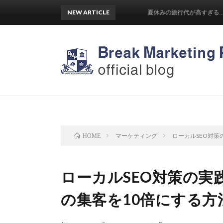
NEW ARTICLE
夏休みの旅行代が高すぎる…！そこ
マーケティング
ローカルSEO対
HOME
ローカルSEO対策の実
の集客を10倍にする方